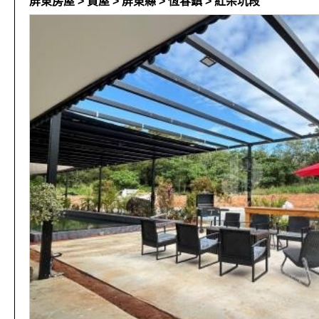
屏東房屋 > 買屋 > 屏東縣 > 恆春鎮 > 紅柴坑段