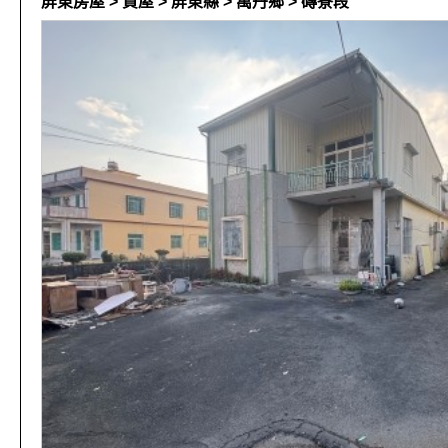
屏東房屋 > 買屋 > 屏東縣 > 萬丹鄉 > 磚寮段