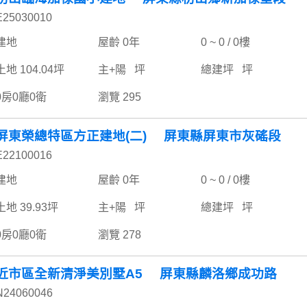
E25030010
建地
屋齡 0年
0 ~ 0 / 0樓
土地 104.04坪
主+陽 坪
總建坪 坪
0房0廳0衛
瀏覽 295
屏東榮總特區方正建地(二) 屏東縣屏東市灰磘段
E22100016
建地
屋齡 0年
0 ~ 0 / 0樓
土地 39.93坪
主+陽 坪
總建坪 坪
0房0廳0衛
瀏覽 278
近市區全新清淨美別墅A5 屏東縣麟洛鄉成功路
N24060046