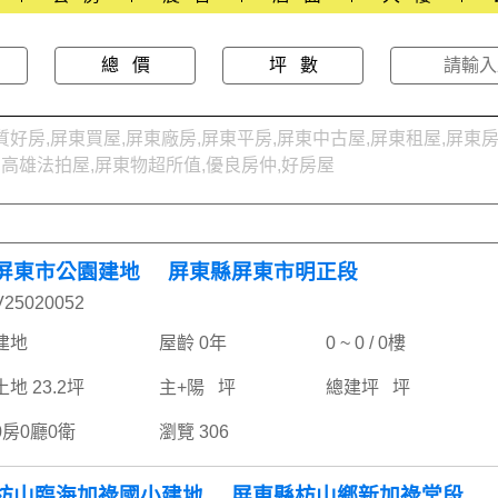
總 價
坪 數
好房,屏東買屋,屏東廠房,屏東平房,屏東中古屋,屏東租屋,屏東房
,高雄法拍屋,屏東物超所值,優良房仲,好房屋
屏東市公園建地 屏東縣屏東市明正段
V25020052
建地
屋齡 0年
0 ~ 0 / 0樓
土地 23.2坪
主+陽 坪
總建坪 坪
0房0廳0衛
瀏覽 306
枋山臨海加祿國小建地 屏東縣枋山鄉新加祿堂段