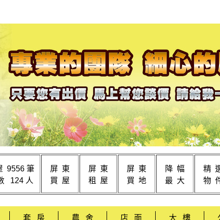
 9556 筆
屏 東
屏 東
屏 東
降 幅
精 
 124 人
買 屋
租 屋
買 地
最 大
物 
套 房
農 舍
店 面
大 樓