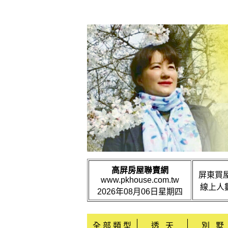
高屏房屋聯賣網
屏東買屋
www.pkhouse.com.tw
線上人數
2026年08月06日星期四
全 部 類 型
透 天
別 墅