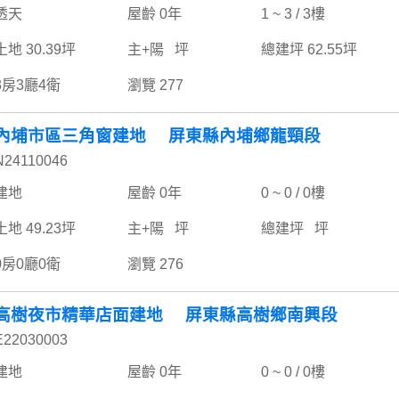
透天
屋齡 0年
1 ~ 3 / 3樓
土地 30.39坪
主+陽 坪
總建坪 62.55坪
3房3廳4衛
瀏覽 277
內埔市區三角窗建地 屏東縣內埔鄉龍頸段
N24110046
建地
屋齡 0年
0 ~ 0 / 0樓
土地 49.23坪
主+陽 坪
總建坪 坪
0房0廳0衛
瀏覽 276
高樹夜市精華店面建地 屏東縣高樹鄉南興段
E22030003
建地
屋齡 0年
0 ~ 0 / 0樓