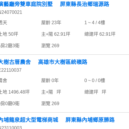
演藝廳旁雙車庭院別墅 屏東縣長治鄉瑞源路
N24070021
透天
屋齡 23年
1 ~ 4 / 4樓
土地 50坪
主+陽 62.91坪
總建坪 62.91坪
5房2廳3衛
瀏覽 269
大樹古厝農舍 高雄市大樹區統嶺路
E22110037
農舍
屋齡 0年
0 ~ 0 / 0樓
土地 1496.48坪
主+陽 坪
總建坪 坪
0房0廳0衛
瀏覽 269
內埔龍泉超大型電梯商城 屏東縣內埔鄉原勝路
N23110003