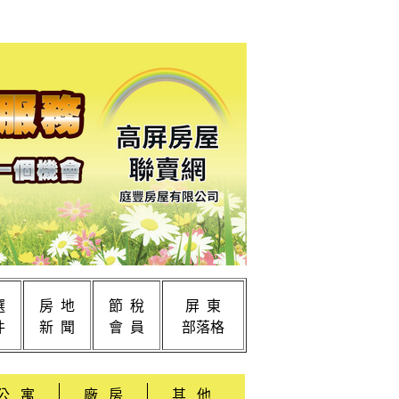
選
房 地
節 稅
屏 東
件
新 聞
會 員
部落格
公 寓
廠 房
其 他