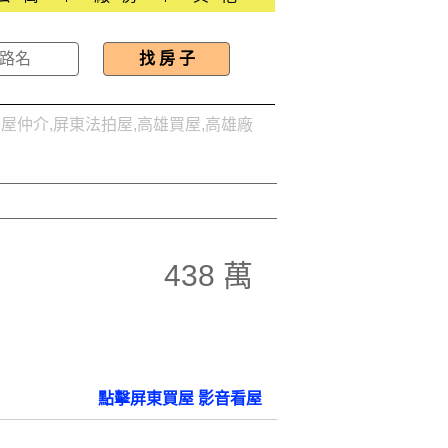
找 房 子
屋仲介,屏東法拍屋,高雄買屋,高雄廠
438 萬
點擊屏東買屋 影音看屋